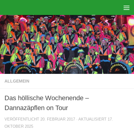
Zum Inhalt springen
ALLGEMEIN
Das höllische Wochenende –
Dannazäpflen on Tour
VERÖFFENTLICHT
20. FEBRUAR 2017
· AKTUALISIERT
17.
OKTOBER 2025