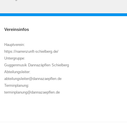
Vereinsinfos
Hauptverein:
https://narrenzunft-schielberg.de/
Untergruppe:
Guggenmusik Dannazäpflen Schielberg
Abteilungsleiter:
abteilungsleiter@dannazaepflen.de
Terminplanung:
terminplanung@dannazaepflen.de