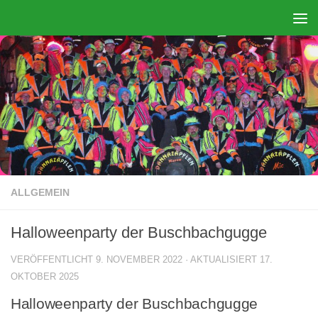
Zum Inhalt springen
ALLGEMEIN
Halloweenparty der Buschbachgugge
VERÖFFENTLICHT
9. NOVEMBER 2022
· AKTUALISIERT
17.
OKTOBER 2025
Halloweenparty der Buschbachgugge