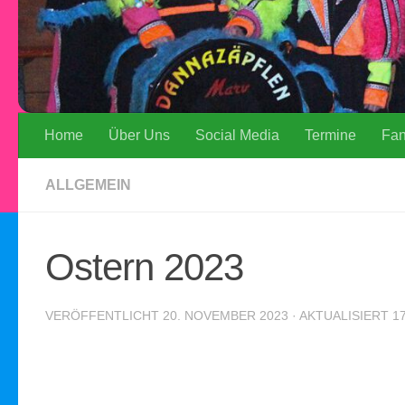
Home
Über Uns
Social Media
Termine
Fa
ALLGEMEIN
Ostern 2023
VERÖFFENTLICHT
20. NOVEMBER 2023
· AKTUALISIERT
1