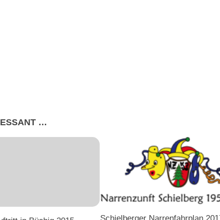
RESSANT …
Schielberger Narrenfahrplan 201