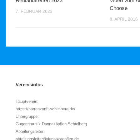
Reblandtreffen 2023
Video vom Au
Choose
7. FEBRUAR 2023
8. APRIL 2016
Vereinsinfos
Hauptverein:
https://narrenzunft-schielberg.de/
Untergruppe:
Guggenmusik Dannazäpflen Schielberg
Abteilungsleiter:
abteilungsleiter@dannazaepflen.de