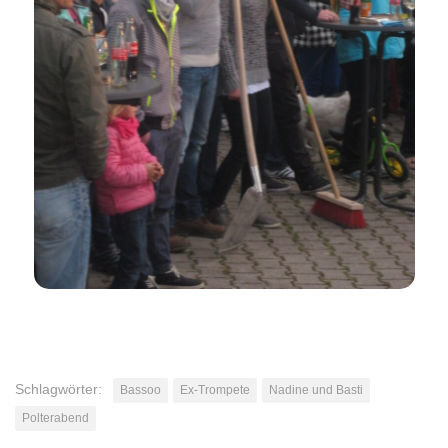
Schlagwörter:
Bassoo
Ex-Trompete
Nadine und Basti
Polterabend