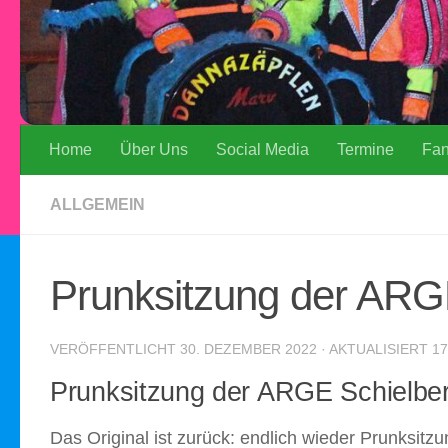
Home
Über Uns
Social Media
Termine
Fa
ALLGEMEIN
Prunksitzung der ARG
VERÖFFENTLICHT
30. DEZEMBER 2022
· AKTUALISIERT
17
Prunksitzung der ARGE Schielbe
Das Original ist zurück: endlich wieder Prunksit