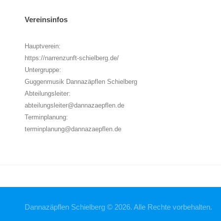
Vereinsinfos
Hauptverein:
https://narrenzunft-schielberg.de/
Untergruppe:
Guggenmusik Dannazäpflen Schielberg
Abteilungsleiter:
abteilungsleiter@dannazaepflen.de
Terminplanung:
terminplanung@dannazaepflen.de
Dannazäpflen Schielberg © 2026. Alle Rechte vorbehalten.