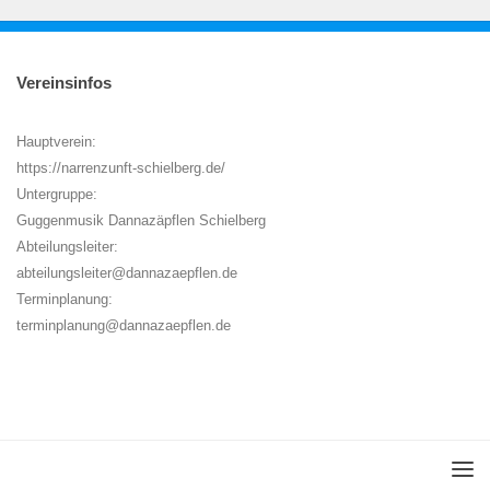
Vereinsinfos
Hauptverein:
https://narrenzunft-schielberg.de/
Untergruppe:
Guggenmusik Dannazäpflen Schielberg
Abteilungsleiter:
abteilungsleiter@dannazaepflen.de
Terminplanung:
terminplanung@dannazaepflen.de