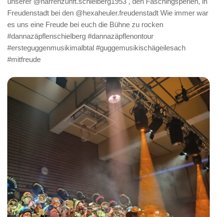
unserer @narrenzunft.schielberg1953 , den Faschingsperlen, in
Freudenstadt bei den @hexaheuler.freudenstadt Wie immer war
es uns eine Freude bei euch die Bühne zu rocken
#dannazäpflenschielberg #dannazäpflenontour
#ersteguggenmusikimalbtal #guggemusikischägeilesach
#mitfreude