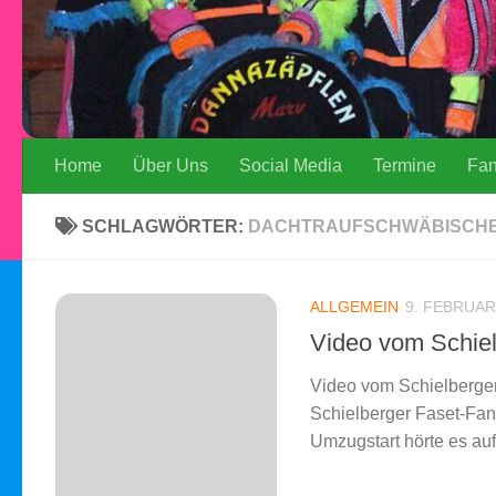
Home
Über Uns
Social Media
Termine
Fa
SCHLAGWÖRTER:
DACHTRAUFSCHWÄBISCHE
ALLGEMEIN
9. FEBRUAR
Video vom Schie
Video vom Schielberger
Schielberger Faset-Fa
Umzugstart hörte es auf