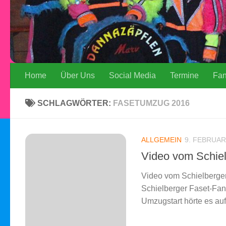
Home
Über Uns
Social Media
Termine
Fa
SCHLAGWÖRTER:
FASETUMZUG 2016
ALLGEMEIN
9. FEBRUAR
Video vom Schie
Video vom Schielberger
Schielberger Faset-Fa
Umzugstart hörte es auf