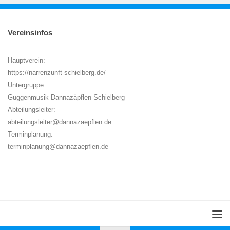
Vereinsinfos
Hauptverein:
https://narrenzunft-schielberg.de/
Untergruppe:
Guggenmusik Dannazäpflen Schielberg
Abteilungsleiter:
abteilungsleiter@dannazaepflen.de
Terminplanung:
terminplanung@dannazaepflen.de