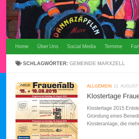
Home
Über Uns
Social Media
Termine
Fa
SCHLAGWÖRTER:
GEMEINDE MARXZELL
ALLGEMEIN
11. AUGUST
Klostertage Frau
Klostertage 2015 Entst
Gründung eines Benedik
Klosteranlage, die mehr