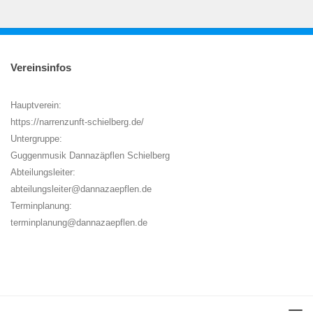
Vereinsinfos
Hauptverein:
https://narrenzunft-schielberg.de/
Untergruppe:
Guggenmusik Dannazäpflen Schielberg
Abteilungsleiter:
abteilungsleiter@dannazaepflen.de
Terminplanung:
terminplanung@dannazaepflen.de