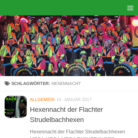
Zum Inhalt springen
SCHLAGWÖRTER:
HEXENNACHT
ALLGEMEIN
16. JANUAR 2017
Hexennacht der Flachter
Strudelbachhexen
Hexennacht der Flachter Strudelbachhexen