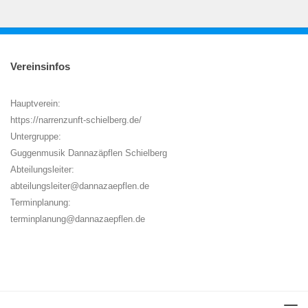
Vereinsinfos
Hauptverein:
https://narrenzunft-schielberg.de/
Untergruppe:
Guggenmusik Dannazäpflen Schielberg
Abteilungsleiter:
abteilungsleiter@dannazaepflen.de
Terminplanung:
terminplanung@dannazaepflen.de