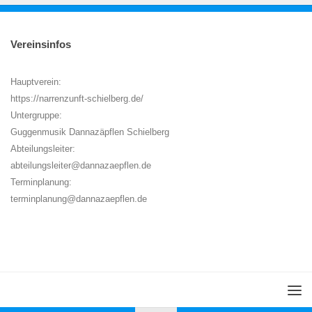
Vereinsinfos
Hauptverein:
https://narrenzunft-schielberg.de/
Untergruppe:
Guggenmusik Dannazäpflen Schielberg
Abteilungsleiter:
abteilungsleiter@dannazaepflen.de
Terminplanung:
terminplanung@dannazaepflen.de