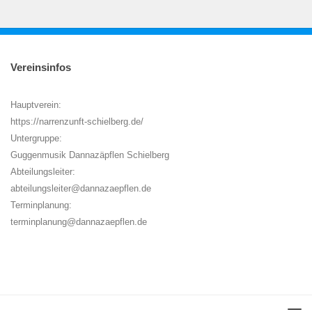
Vereinsinfos
Hauptverein:
https://narrenzunft-schielberg.de/
Untergruppe:
Guggenmusik Dannazäpflen Schielberg
Abteilungsleiter:
abteilungsleiter@dannazaepflen.de
Terminplanung:
terminplanung@dannazaepflen.de