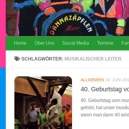
Home
Über Uns
Social Media
Termine
Fa
SCHLAGWÖRTER:
MUSIKALISCHER LEITER
ALLGEMEIN
18. JUNI 20
40. Geburtstag v
40. Geburtstag vom musi
gehört, hat unser musika
wenn man dann 40 wird 