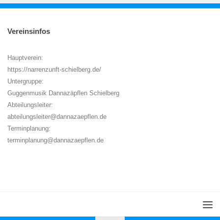
Vereinsinfos
Hauptverein:
https://narrenzunft-schielberg.de/
Untergruppe:
Guggenmusik Dannazäpflen Schielberg
Abteilungsleiter:
abteilungsleiter@dannazaepflen.de
Terminplanung:
terminplanung@dannazaepflen.de