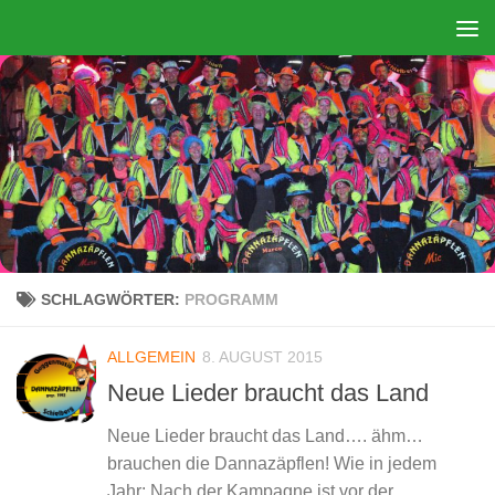
Zum Inhalt springen
SCHLAGWÖRTER:
PROGRAMM
ALLGEMEIN
8. AUGUST 2015
Neue Lieder braucht das Land
Neue Lieder braucht das Land…. ähm…
brauchen die Dannazäpflen! Wie in jedem
Jahr: Nach der Kampagne ist vor der