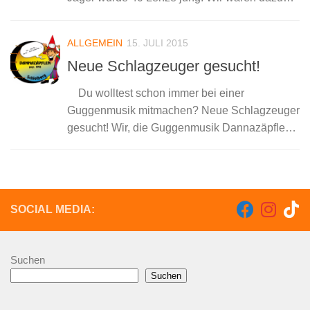
eingeladen und spielten das eine oder andere
Lied. Als absolute „Schlechtwettergugger“...
ALLGEMEIN
15. JULI 2015
Neue Schlagzeuger gesucht!
Du wolltest schon immer bei einer
Guggenmusik mitmachen? Neue Schlagzeuger
gesucht! Wir, die Guggenmusik Dannazäpflen
Schielberg haben noch eine „Stelle“ für einen
Schlagzeuger (kombiniertes) frei. Die
Dannazäpflen sind schon über 20 Jahren...
SOCIAL MEDIA:
Suchen
Suchen