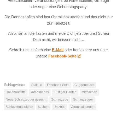
verschiedenen Veranstaltungen: ob Hallenauftritte, Umzüge
oder sogar eine Geburtstagsparty.
Die Dannazäpflen sind fast überall anzutreffen und das nicht nur
zur Fasetzeit.
Also, ran an die Tasten und melde Dich jetzt bei uns! Scheu
Dich nicht, wir beissen nicht…
Schreib uns einfach eine
E-Mail
oder kontaktiere uns über
unsere
Facebook-Seite
.
Schlagwörter:
Auftritte
Facebook-Seite
Guggenmusik
Hallenauftritte
kombiniertes
Lustiger Haufen
mitmachen
Neue Schlagzeuger gesucht
Schlagzeug
Schlagzeuger
Schlagzeugspielen
suchen
Umzüge
Veranstalltungen