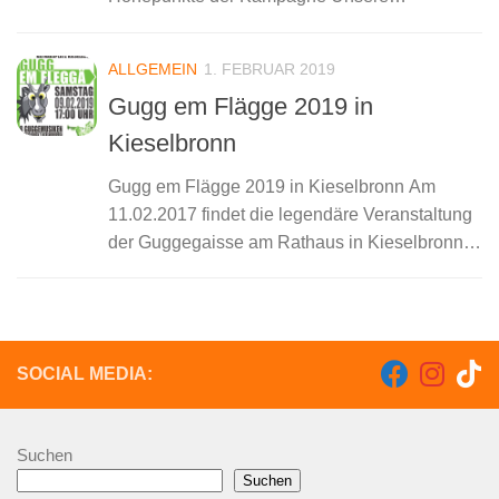
diesjährigen Regenten Prinzessin Julia III und
Prinz Tobias I laden uns alle zur 66.
ALLGEMEIN
1. FEBRUAR 2019
Schielberger Faset ein, unter...
Gugg em Flägge 2019 in
Kieselbronn
Gugg em Flägge 2019 in Kieselbronn Am
11.02.2017 findet die legendäre Veranstaltung
der Guggegaisse am Rathaus in Kieselbronn
statt. In der Zeit zwischen 18 – 22 Uhr werden
verschiedene Guggenmusiken und
Hexengruppen auf der...
SOCIAL MEDIA:
Suchen
Suchen