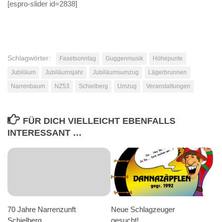
[espro-slider id=2838]
Schlagwörter:
Fasetsonntag
Guggenmusik
Höhepunte
Jubiläum
Jubiläumsjahr
Jubiläumsumzug
Lägerbrunnen
Narrenbaum
NZ53
Schielberg
Umzug
Veranstaltungen
FÜR DICH VIELLEICHT EBENFALLS
INTERESSANT …
70 Jahre Narrenzunft
Neue Schlagzeuger
Schielberg
gesucht!