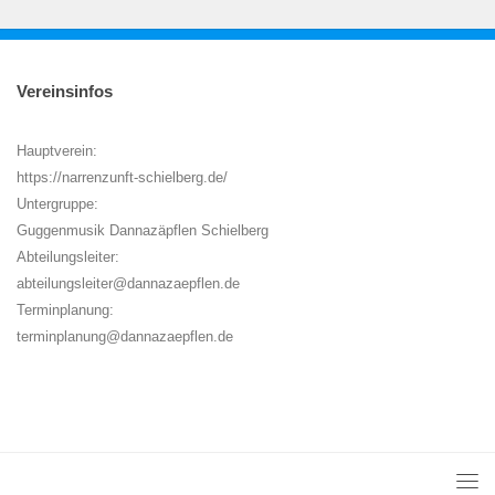
Vereinsinfos
Hauptverein:
https://narrenzunft-schielberg.de/
Untergruppe:
Guggenmusik Dannazäpflen Schielberg
Abteilungsleiter:
abteilungsleiter@dannazaepflen.de
Terminplanung:
terminplanung@dannazaepflen.de