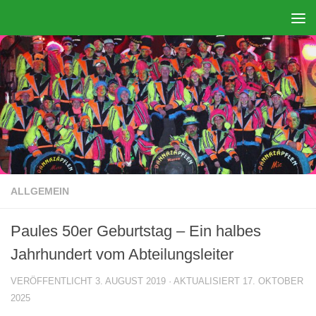
Zum Inhalt springen
ALLGEMEIN
Paules 50er Geburtstag – Ein halbes
Jahrhundert vom Abteilungsleiter
VERÖFFENTLICHT
3. AUGUST 2019
· AKTUALISIERT
17. OKTOBER
2025