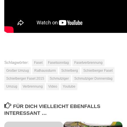
Schlagwörter:
Faset
Fasetsonntag
Fasetverbrennung
Großer Umzug
Rathaussturm
Schielberg
Schielberger Faset
Schielberger Faset 2015
Schmutziger
Schmutziger Donnerstag
Umzug
Verbrennung
Video
Youtube
FÜR DICH VIELLEICHT EBENFALLS
INTERESSANT …