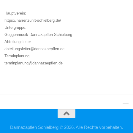
Hauptverein:
https://narrenzunft-schielberg.de/
Untergruppe:
Guggenmusik Dannazäpflen Schielberg
Abteilungsleiter:
abteilungsleiter@dannazaepflen.de
Terminplanung:
terminplanung@dannazaepflen.de
Dannazäpflen Schielberg © 2026. Alle Rechte vorbehalten.