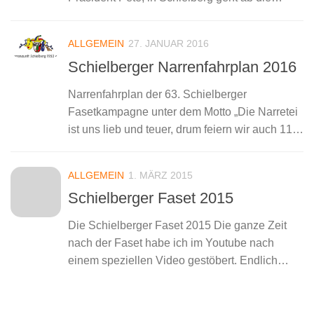
Fasetfete.“ 17.02./18.02.2017
Prunksitungen 19.33 Uhr Unter Mitwirkung der
ALLGEMEIN
27. JANUAR 2016
Schielberger Vereine haben wir wieder ein...
Schielberger Narrenfahrplan 2016
Narrenfahrplan der 63. Schielberger
Fasetkampagne unter dem Motto „Die Narretei
ist uns lieb und teuer, drum feiern wir auch 11
Jahre Funkenfeuer.“ 29.01./30.01.2016
Prunksitungen 19.33 Uhr Unter Mitwirkung der
ALLGEMEIN
1. MÄRZ 2015
Schielberger Vereine haben wir wieder...
Schielberger Faset 2015
Die Schielberger Faset 2015 Die ganze Zeit
nach der Faset habe ich im Youtube nach
einem speziellen Video gestöbert. Endlich
habe ich es gefunden, bzw. es wurde
hochgeladen. Es ist alles von der
Schielberger...