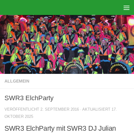
Zum Inhalt springen
ALLGEMEIN
SWR3 ElchParty
VERÖFFENTLICHT
2. SEPTEMBER 2016
· AKTUALISIERT
17.
OKTOBER 2025
SWR3 ElchParty mit SWR3 DJ Julian