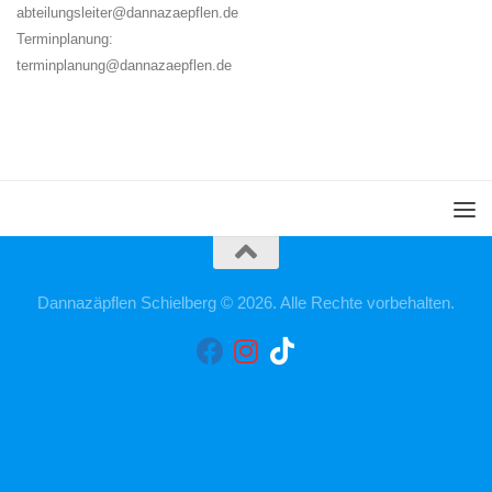
abteilungsleiter@dannazaepflen.de
Terminplanung:
terminplanung@dannazaepflen.de
Dannazäpflen Schielberg © 2026. Alle Rechte vorbehalten.