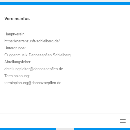
Vereinsinfos
Hauptverein:
https://narrenzunft-schielberg.de/
Untergruppe:
Guggenmusik Dannazäpflen Schielberg
Abteilungsleiter:
abteilungsleiter@dannazaepflen.de
Terminplanung:
terminplanung@dannazaepflen.de