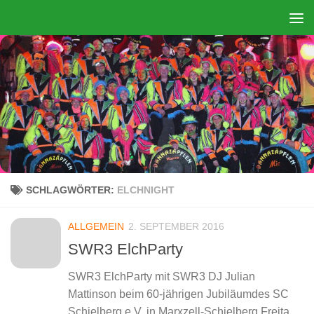
Zum Inhalt springen
SCHLAGWÖRTER:
ELCHNIGHT
ALLGEMEIN
2. SEPTEMBER 2016
SWR3 ElchParty
SWR3 ElchParty mit SWR3 DJ Julian
Mattinson beim 60-jährigen Jubiläumdes SC
Schielberg e.V. in Marxzell-Schielberg Freitag,