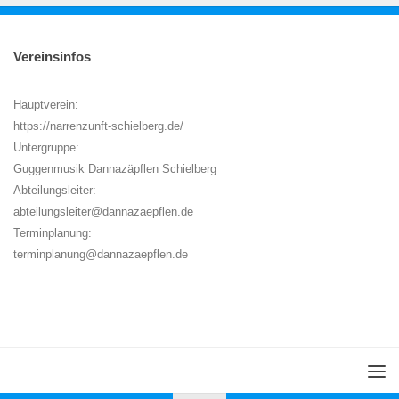
Vereinsinfos
Hauptverein:
https://narrenzunft-schielberg.de/
Untergruppe:
Guggenmusik Dannazäpflen Schielberg
Abteilungsleiter:
abteilungsleiter@dannazaepflen.de
Terminplanung:
terminplanung@dannazaepflen.de