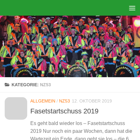
Zum Inhalt springen
KATEGORIE:
NZ53
ALLGEMEIN
/
NZ53
12. OKTOBER 2019
Fasetstartschuss 2019
Es geht bald wieder los – Fasetstartschuss
2019 Nur noch ein paar Wochen, dann hat die
Wartezeit ein Ende, dann geht sie los – die 67.