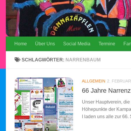
Home
Über Uns
Social Media
Termine
Fa
SCHLAGWÖRTER:
NARRENBAUM
ALLGEMEIN
2. FEBRUAR
66 Jahre Narrenz
Unser Hauptverein, die 
Höhepunkte der Kampagn
I laden uns alle zur 66. 