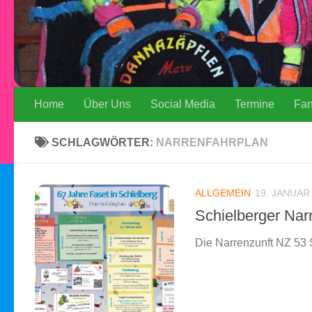
Home
Über Uns
Social Media
Termine
Fa
SCHLAGWÖRTER:
NARRENFAHRPLAN
ALLGEMEIN
19. JANUAR
Schielberger Nar
Die Narrenzunft NZ 53 