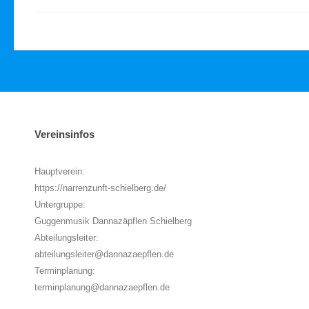
Vereinsinfos
Hauptverein:
https://narrenzunft-schielberg.de/
Untergruppe:
Guggenmusik Dannazäpflen Schielberg
Abteilungsleiter:
abteilungsleiter@dannazaepflen.de
Terminplanung:
terminplanung@dannazaepflen.de