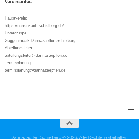
Vereinsinfos
Hauptverein:
https://narrenzunft-schielberg.de/
Untergruppe:
Guggenmusik Dannazäpflen Schielberg
Abteilungsleiter:
abteilungsleiter@dannazaepflen.de
Terminplanung:
terminplanung@dannazaepflen.de
Dannazäpflen Schielberg © 2026. Alle Rechte vorbehalten.