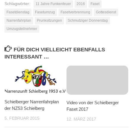
Schlagwörter:
11 Jahre Funkenfeuer
2016
Faset
Fasetdienstag
Fasetumzug
Fasetverbrennung
Gottesdienst
Narrenfahrplan
Prunksitzungen
Schmutziger Donnerstag
Umzugsteilnehmer
FÜR DICH VIELLEICHT EBENFALLS
INTERESSANT …
Schielberger Narrenfahrplan
Video von der Schielberger
der NZ53 Schielberg
Faset 2017
5. FEBRUAR 2015
12. MÄRZ 2017