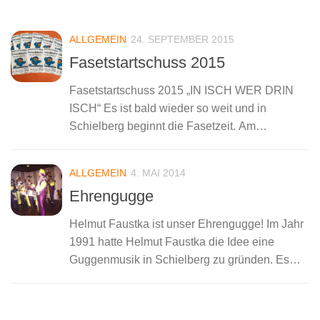
Garde der NZ 53 Schielberg ist mit von der
Partie! ´S isch scho schee bei uns,...
ALLGEMEIN
24. SEPTEMBER 2015
Fasetstartschuss 2015
Fasetstartschuss 2015 „IN ISCH WER DRIN
ISCH“ Es ist bald wieder so weit und in
Schielberg beginnt die Fasetzeit. Am
14.11.2015 wollen wir zusammen eine Party
schmeißen. Gemeinsam mit der Partyband den
ALLGEMEIN
4. MAI 2014
Blaumeisen. Also...
Ehrengugge
Helmut Faustka ist unser Ehrengugge! Im Jahr
1991 hatte Helmut Faustka die Idee eine
Guggenmusik in Schielberg zu gründen. Es
haben sich damals ca. 30 musikbegeistete
gefunden. Diese haben im gleichen Jahr die
hiesige...