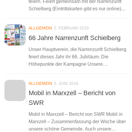
feiern. Feiert gemeinsam mit der Narrenzunft
Schielberg (Eintrittskarten gibt es nur online)
und den Partyschwaben den Fasetstartschuss
2021 in der Dreschhalle in Schielberg. Los
ALLGEMEIN
2. FEBRUAR 2019
geht es wie...
66 Jahre Narrenzunft Schielberg
Unser Hauptverein, die Narrenzunft Schielberg
feiert dieses Jahr ihr 66. Jubiläum. Die
Höhepunkte der Kampagne Unsere
diesjährigen Regenten Prinzessin Julia III und
Prinz Tobias I laden uns alle zur 66.
ALLGEMEIN
5. JUNI 2016
Schielberger Faset ein, unter...
Mobil in Marxzell – Bericht von
SWR
Mobil in Marxzell – Bericht von SWR Mobil in
Marxzell – Zusammenfassung der Woche über
unsere schöne Gemeinde. Auch unsere