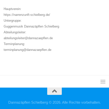
Hauptverein:
https://narrenzunft-schielberg.de/
Untergruppe:
Guggenmusik Dannazäpflen Schielberg
Abteilungsleiter:
abteilungsleiter@dannazaepflen.de
Terminplanung:
terminplanung@dannazaepflen.de
Dannazäpflen Schielberg © 2026. Alle Rechte vorbehalten.