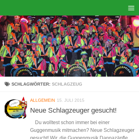
Zum Inhalt springen
SCHLAGWÖRTER:
SCHLAGZEUG
ALLGEMEIN
15. JULI 2015
Neue Schlagzeuger gesucht!
Du wolltest schon immer bei einer
Guggenmusik mitmachen? Neue Schlagzeuger
gesucht! Wir, die Guggenmusik Dannazäpflen