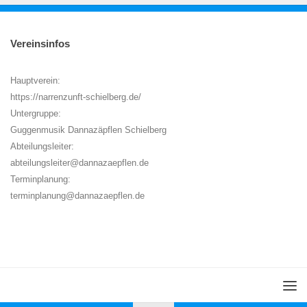
Vereinsinfos
Hauptverein:
https://narrenzunft-schielberg.de/
Untergruppe:
Guggenmusik Dannazäpflen Schielberg
Abteilungsleiter:
abteilungsleiter@dannazaepflen.de
Terminplanung:
terminplanung@dannazaepflen.de