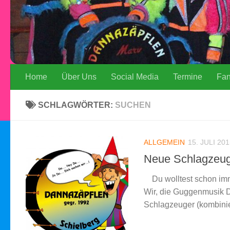
Home
Über Uns
Social Media
Termine
Fa
SCHLAGWÖRTER:
SUCHEN
ALLGEMEIN
15. JULI 20
Neue Schlagzeug
Du wolltest schon imm
Wir, die Guggenmusik D
Schlagzeuger (kombinier