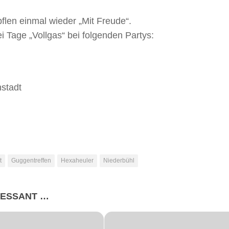
pflen einmal wieder „Mit Freude“.
 Tage „Vollgas“ bei folgenden Partys:
stadt
t
Guggentreffen
Hexaheuler
Niederbühl
RESSANT …