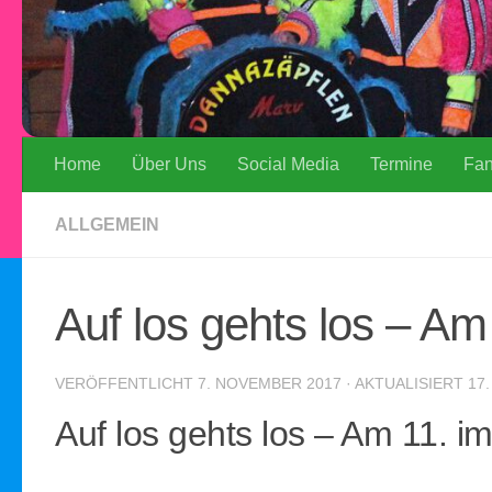
Home
Über Uns
Social Media
Termine
Fa
ALLGEMEIN
Auf los gehts los – Am
VERÖFFENTLICHT
7. NOVEMBER 2017
· AKTUALISIERT
17
Auf los gehts los – Am 11. im