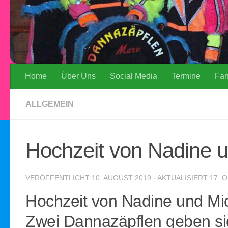
Home
Über Uns
Social Media
Termine
Fa
ALLGEMEIN
Hochzeit von Nadine 
VERÖFFENTLICHT
10. AUGUST 2019
· AKTUALISIERT
17. 
Hochzeit von Nadine und Mi
Zwei Dannazäpflen geben si