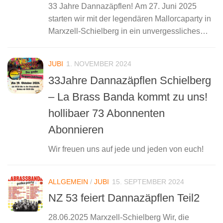
33 Jahre Dannazäpflen! Am 27. Juni 2025
starten wir mit der legendären Mallorcaparty in
Marxzell-Schielberg in ein unvergessliches
Wochenende! Zum 33-jährigen Jubiläum der
Dannazäpflen sorgen Specktakel, DJ Timo
JUBI
1. NOVEMBER 2024
Scheppert, Dorfkind und als Highlight Isi
33Jahre Dannazäpflen Schielberg
Glück für echtes...
– La Brass Banda kommt zu uns!
hollibaer 73 Abonnenten
Abonnieren
Wir freuen uns auf jede und jeden von euch!
ALLGEMEIN
/
JUBI
15. SEPTEMBER 2024
NZ 53 feiert Dannazäpflen Teil2
28.06.2025 Marxzell-Schielberg Wir, die