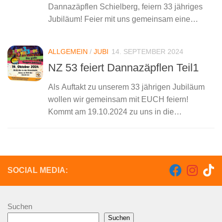
Dannazäpflen Schielberg, feiern 33 jähriges
Jubiläum! Feier mit uns gemeinsam eine
riesige Polka Party im schönen sonnigen
Schielberg. Sichert euch am besten jetzt schon
ALLGEMEIN
/
JUBI
14. SEPTEMBER 2024
Tickets und besucht LaBrassBanda , eine...
NZ 53 feiert Dannazäpflen Teil1
Als Auftakt zu unserem 33 jährigen Jubiläum
wollen wir gemeinsam mit EUCH feiern!
Kommt am 19.10.2024 zu uns in die
Schielberger Dreschhalle um bei unserem
großen Guggenjubiläum dabei zu sein
Hiermit läuten wir...
SOCIAL MEDIA:
Suchen
Suchen