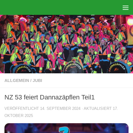
Zum Inhalt springen
ALLGEMEIN
/
JUBI
NZ 53 feiert Dannazäpflen Teil1
VERÖFFENTLICHT
14. SEPTEMBER 2024
· AKTUALISIERT
17.
OKTOBER 2025